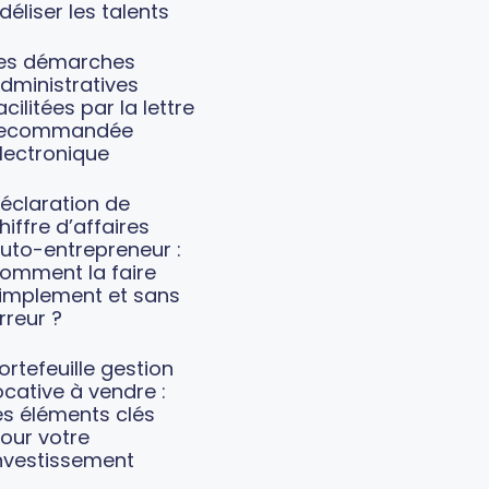
idéliser les talents
es démarches
dministratives
acilitées par la lettre
recommandée
lectronique
éclaration de
hiffre d’affaires
uto-entrepreneur :
omment la faire
implement et sans
rreur ?
ortefeuille gestion
ocative à vendre :
es éléments clés
our votre
nvestissement