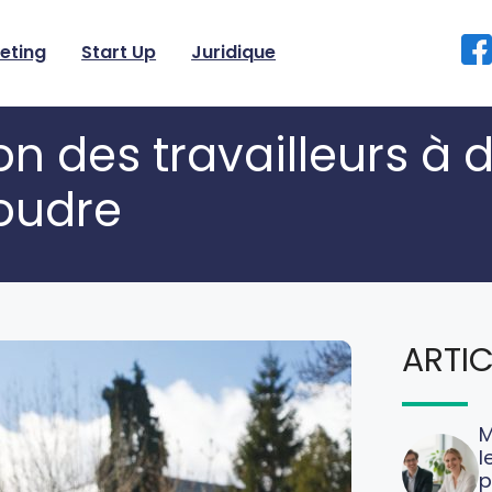
eting
Start Up
Juridique
ion des travailleurs à 
oudre
ARTIC
M
l
p