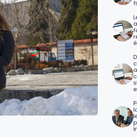
f
L
a
f
é
D
c
a
c
s
e
P
l
l
p
i