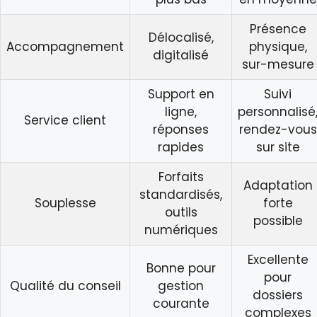
Présence
Délocalisé,
Accompagnement
physique,
digitalisé
sur-mesure
Support en
Suivi
ligne,
personnalisé
Service client
réponses
rendez-vous
rapides
sur site
Forfaits
Adaptation
standardisés,
Souplesse
forte
outils
possible
numériques
Excellente
Bonne pour
pour
Qualité du conseil
gestion
dossiers
courante
complexes