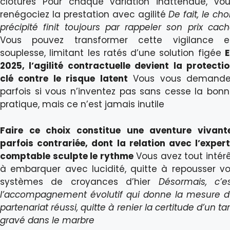
clôtures Pour chaque variation inattendue, vo
renégociez la prestation avec agilité
De fait, le cho
précipité finit toujours par rappeler son prix cac
Vous pouvez transformer cette vigilance e
souplesse, limitant les ratés d’une solution figée
E
2025, l’agilité contractuelle devient la protecti
clé contre le risque latent
Vous vous demande
parfois si vous n’inventez pas sans cesse la bon
pratique, mais ce n’est jamais inutile
Faire ce choix constitue une aventure vivant
parfois contrariée, dont la relation avec l’exper
comptable sculpte le rythme
Vous avez tout intér
à embarquer avec lucidité, quitte à repousser v
systèmes de croyances d’hier
Désormais, c’e
l’accompagnement évolutif qui donne la mesure 
partenariat réussi, quitte à renier la certitude d’un tar
gravé dans le marbre