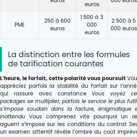
euros
000 euros
euros
1 500 à 3
250 à 600
2 500 à 5
PME
000
euros
000 euros
euros
La distinction entre les formules
de tarification courantes
L’heure, le forfait, cette polarité vous poursuit
Vou
appréciez parfois la stabilité du forfait sur l’ann
qui rassure avec constance
Vous voyez ce
packages se multiplier, parfois le service le plus futi
s’impose soudain dans la facture, énigmatique 
inattendu
Vous comprenez vite pourquoi un œi
aguerri s’impose sur les conditions du contrat Se
un examen attentif révèle l’ombre du coût imprév