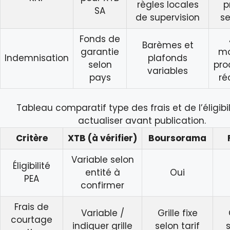
règles locales
p
SA
de supervision
se
Fonds de
Barèmes et
garantie
mo
Indemnisation
plafonds
selon
pro
variables
pays
ré
Tableau comparatif type des frais et de l’éligibil
actualiser avant publication.
Critère
XTB (à vérifier)
Boursorama
Variable selon
Éligibilité
entité à
Oui
PEA
confirmer
Frais de
Variable /
Grille fixe
courtage
indiquer grille
selon tarif
s