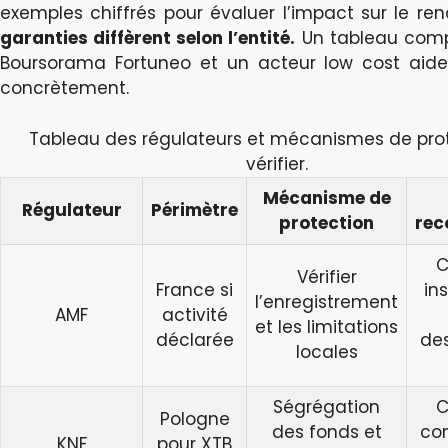
exemples chiffrés pour évaluer l’impact sur le r
garanties diffèrent selon l’entité.
Un tableau comp
Boursorama Fortuneo et un acteur low cost aide
concrètement.
Tableau des régulateurs et mécanismes de pro
vérifier.
Mécanisme de
Régulateur
Périmètre
protection
re
C
Vérifier
France si
ins
l’enregistrement
AMF
activité
et les limitations
déclarée
des
locales
Ségrégation
C
Pologne
des fonds et
con
KNF
pour XTB