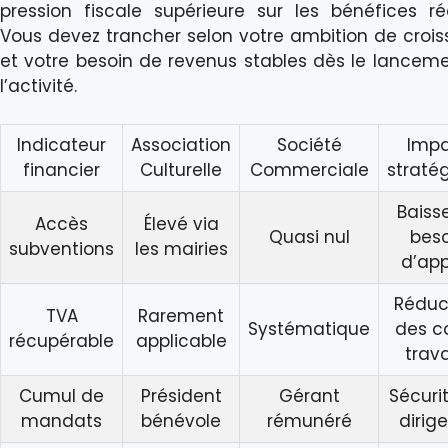
pression fiscale supérieure sur les bénéfices réa
Vous devez trancher selon votre ambition de croi
et votre besoin de revenus stables dès le lancem
l’activité.
Indicateur
Association
Société
Imp
financier
Culturelle
Commerciale
straté
Baiss
Accès
Élevé via
Quasi nul
beso
subventions
les mairies
d’app
Réduc
TVA
Rarement
Systématique
des c
récupérable
applicable
trav
Cumul de
Président
Gérant
Sécuri
mandats
bénévole
rémunéré
dirig