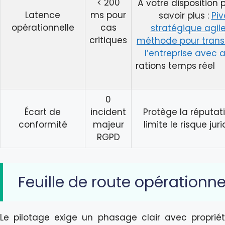
< 200
À votre disposition 
Latence
ms pour
savoir plus :
Piv
opérationnelle
cas
stratégique agile 
critiques
méthode pour trans
l’entreprise avec a
rations temps réel
0
Écart de
incident
Protège la réputat
conformité
majeur
limite le risque jur
RGPD
Feuille de route opérationne
Le pilotage exige un phasage clair avec propriét