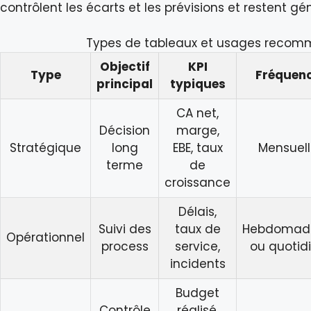
contrôlent les écarts et les prévisions et restent 
Types de tableaux et usages reco
Objectif
KPI
Type
Fréquen
principal
typiques
CA net,
Décision
marge,
Stratégique
long
EBE, taux
Mensuell
terme
de
croissance
Délais,
Suivi des
taux de
Hebdomada
Opérationnel
process
service,
ou quotid
incidents
Budget
Contrôle
réalisé,