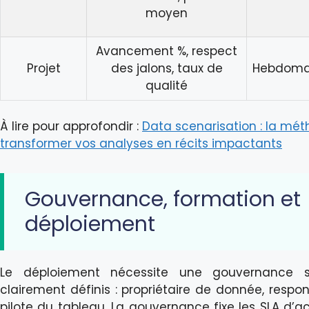
moyen
Avancement %, respect
Projet
des jalons, taux de
Hebdoma
qualité
À lire pour approfondir :
Data scenarisation : la mé
transformer vos analyses en récits impactants
Gouvernance, formation et
déploiement
Le déploiement nécessite une gouvernance s
clairement définis : propriétaire de donnée, respon
pilote du tableau. La gouvernance fixe les SLA d’act