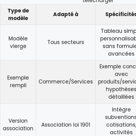
télécharger
Type de
Adapté à
Spécificité
modèle
Tableau simp
Modèle
personnalisab
Tous secteurs
vierge
sans formul
avancées
Exemple conc
avec
Exemple
Commerce/Services
produits/servi
rempli
hypothèse
détaillées
Intègre
subventions
Version
Association loi 1901
cotisations
association
activités