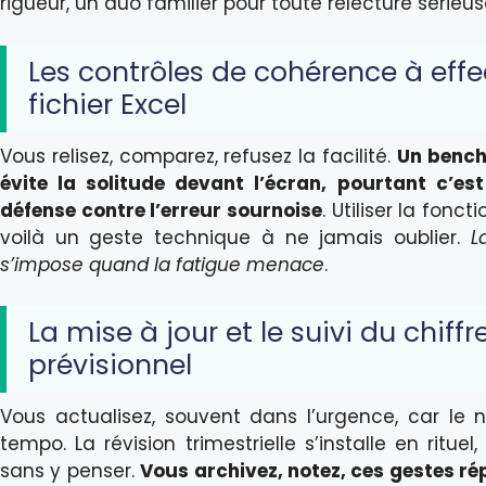
rigueur, un duo familier pour toute relecture sérieus
Les contrôles de cohérence à effec
fichier Excel
Vous relisez, comparez, refusez la facilité.
Un bench
évite la solitude devant l’écran, pourtant c’es
défense contre l’erreur sournoise
. Utiliser la fonct
voilà un geste technique à ne jamais oublier.
L
s’impose quand la fatigue menace
.
La mise à jour et le suivi du chiffr
prévisionnel
Vous actualisez, souvent dans l’urgence, car le
tempo. La révision trimestrielle s’installe en ritu
sans y penser.
Vous archivez, notez, ces gestes ré