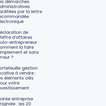
es démarches
dministratives
acilitées par la lettre
recommandée
lectronique
éclaration de
hiffre d’affaires
uto-entrepreneur :
omment la faire
implement et sans
rreur ?
ortefeuille gestion
ocative à vendre :
es éléments clés
our votre
nvestissement
oirée entreprise
riginale : les 20