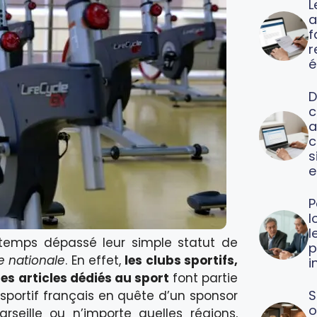
L
a
f
é
D
c
a
c
s
e
P
l
l
gtemps dépassé leur simple statut de
p
e nationale
. En effet,
les clubs sportifs,
i
les articles dédiés au sport
font partie
S
 sportif français en quête d’un sponsor
o
seille ou n’importe quelles régions,