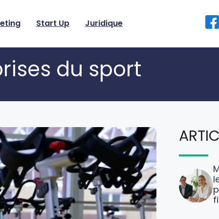
eting
Start Up
Juridique
rises du sport
ARTIC
M
l
p
f