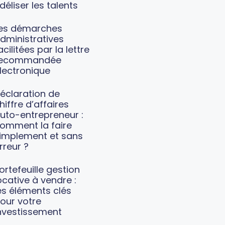
idéliser les talents
es démarches
dministratives
acilitées par la lettre
recommandée
lectronique
éclaration de
hiffre d’affaires
uto-entrepreneur :
omment la faire
implement et sans
rreur ?
ortefeuille gestion
ocative à vendre :
es éléments clés
our votre
nvestissement