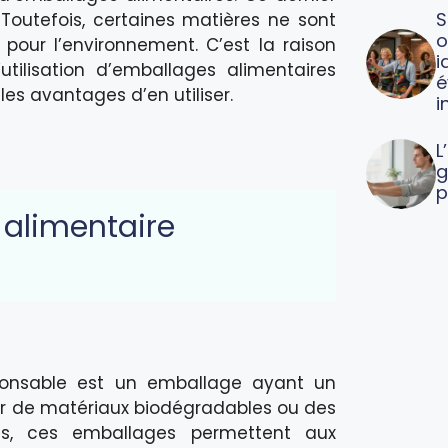
S
 Toutefois, certaines matières ne sont
o
our l’environnement. C’est la raison
i
’utilisation d’emballages alimentaires
é
les avantages d’en utiliser.
i
L
g
p
 alimentaire
ponsable est un emballage ayant un
tir de matériaux biodégradables ou des
és, ces emballages permettent aux