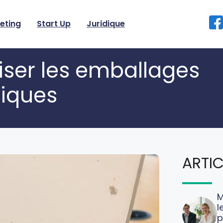
eting
Start Up
Juridique
liser les emballages
giques
ARTIC
M
l
p