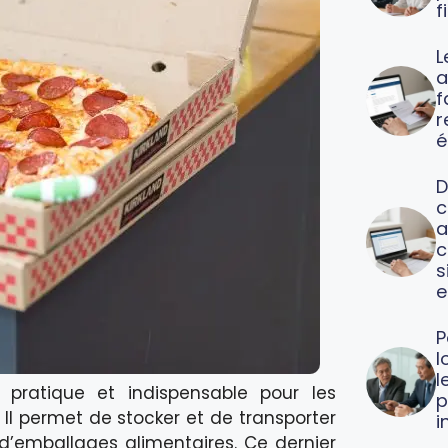
f
L
a
f
é
D
c
a
c
s
e
P
l
l
 pratique et indispensable pour les
p
 Il permet de stocker et de transporter
i
s d’emballages alimentaires. Ce dernier