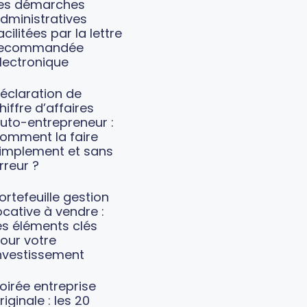
es démarches
dministratives
acilitées par la lettre
recommandée
lectronique
éclaration de
hiffre d’affaires
uto-entrepreneur :
omment la faire
implement et sans
rreur ?
ortefeuille gestion
ocative à vendre :
es éléments clés
our votre
nvestissement
oirée entreprise
riginale : les 20