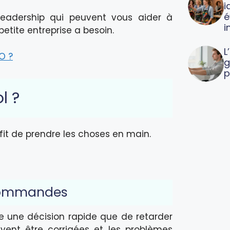
i
é
 leadership qui peuvent vous aider à
i
etite entreprise a besoin.
L
O ?
g
p
l ?
ffit de prendre les choses en main.
 commandes
e une décision rapide que de retarder
uvent être corrigées et les problèmes