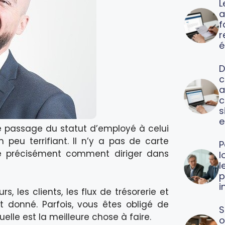
L
a
f
é
D
c
a
c
s
e
 le passage du statut d’employé à celui
peu terrifiant. Il n’y a pas de carte
P
re précisément comment diriger dans
l
l
p
i
s, les clients, les flux de trésorerie et
 donné. Parfois, vous êtes obligé de
S
lle est la meilleure chose à faire.
o