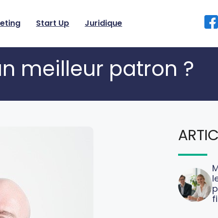
eting
Start Up
Juridique
 meilleur patron ?
ARTIC
M
l
p
f