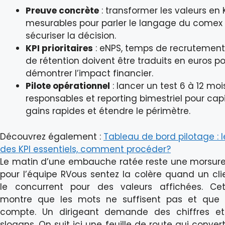
Preuve concrète
: transformer les valeurs en 
mesurables pour parler le langage du comex 
sécuriser la décision.
KPI prioritaires
: eNPS, temps de recrutement
de rétention doivent être traduits en euros p
démontrer l’impact financier.
Pilote opérationnel
: lancer un test 6 à 12 mo
responsables et reporting bimestriel pour capi
gains rapides et étendre le périmètre.
Découvrez également :
Tableau de bord pilotage : l
des KPI essentiels, comment procéder?
Le matin d’une embauche ratée reste une morsur
pour l’équipe RVous sentez la colère quand un clie
le concurrent pour des valeurs affichées. Ce
montre que les mots ne suffisent pas et que 
compte. Un dirigeant demande des chiffres e
slogans. On suit ici une feuille de route qui conver