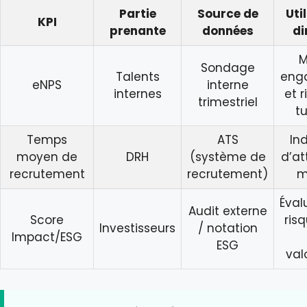
Partie
Source de
Uti
KPI
prenante
données
di
M
Sondage
Talents
eng
eNPS
interne
internes
et 
trimestriel
t
Temps
ATS
In
moyen de
DRH
(système de
d’at
recrutement
recrutement)
m
Éval
Audit externe
Score
ris
Investisseurs
/ notation
Impact/ESG
ESG
val