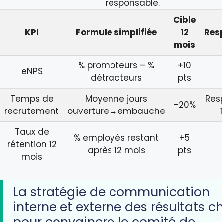
responsable.
Cible
KPI
Formule simplifiée
12
Res
mois
% promoteurs – %
+10
eNPS
détracteurs
pts
Temps de
Moyenne jours
Res
-20%
recrutement
ouverture→embauche
Taux de
% employés restant
+5
rétention 12
après 12 mois
pts
mois
La stratégie de communication
interne et externe des résultats ch
pour convaincre le comité de