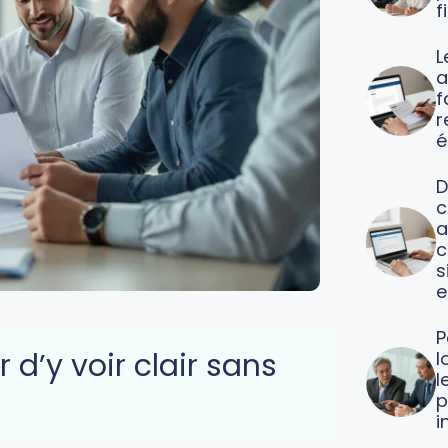
f
L
a
f
é
D
c
a
c
s
e
P
d’y voir clair sans
l
l
p
i