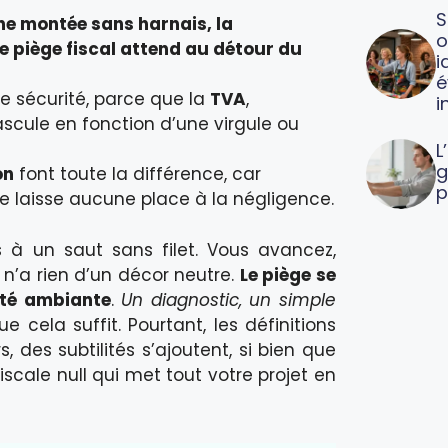
S
une montée sans harnais, la
o
le
piège fiscal
attend au détour du
i
é
t de sécurité, parce que la
TVA
,
i
ascule en fonction d’une virgule ou
L
g
on
font toute la différence, car
p
 ne laisse aucune place à la négligence.
 à un saut sans filet. Vous avancez,
é n’a rien d’un décor neutre.
Le piège se
ité ambiante
.
Un diagnostic, un simple
ue cela suffit. Pourtant, les définitions
s, des subtilités s’ajoutent, si bien que
iscale null qui met tout votre projet en