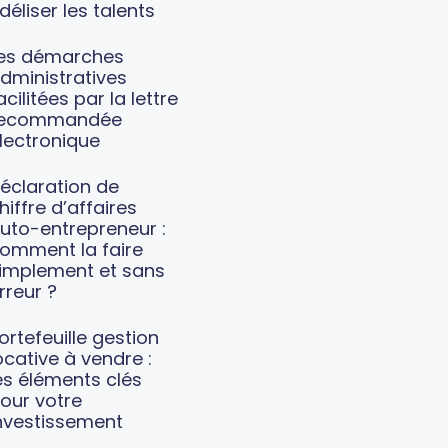
idéliser les talents
es démarches
dministratives
acilitées par la lettre
recommandée
lectronique
éclaration de
hiffre d’affaires
uto-entrepreneur :
omment la faire
implement et sans
rreur ?
ortefeuille gestion
ocative à vendre :
es éléments clés
our votre
nvestissement