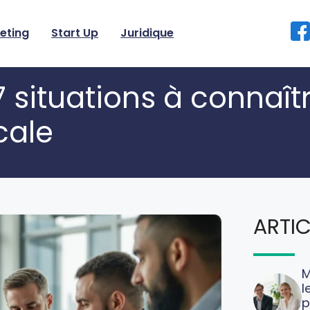
eting
Start Up
Juridique
 7 situations à connaî
cale
ARTIC
M
l
p