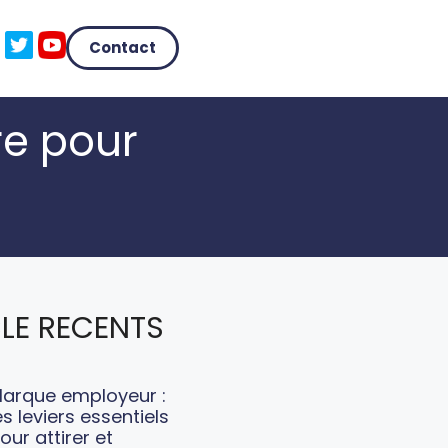
Contact
tre pour
LE RECENTS
arque employeur :
es leviers essentiels
our attirer et