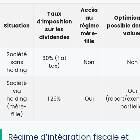
Accès
Taux
au
Optimisa
d’imposition
Situation
régime
possible de
sur les
mère-
value
dividendes
fille
Société
30% (flat
sans
Non
Non
tax)
holding
Société
via
Oui
holding
1.25%
Oui
(report/exon
(mère-
partiell
fille)
Régime d’intégration fiscale et