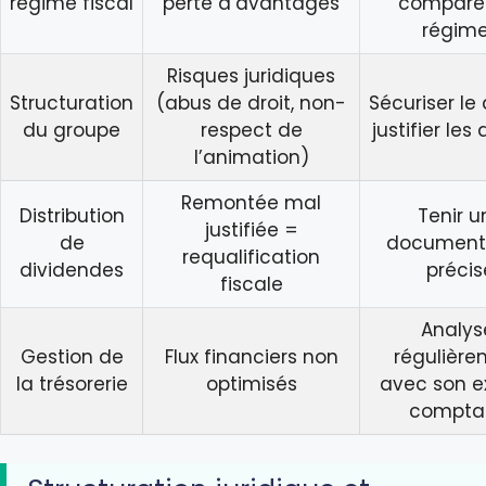
régime fiscal
perte d’avantages
comparer
régim
Risques juridiques
Structuration
(abus de droit, non-
Sécuriser le 
du groupe
respect de
justifier les
l’animation)
Remontée mal
Distribution
Tenir u
justifiée =
de
document
requalification
dividendes
précis
fiscale
Analys
Gestion de
Flux financiers non
régulièr
la trésorerie
optimisés
avec son e
compta