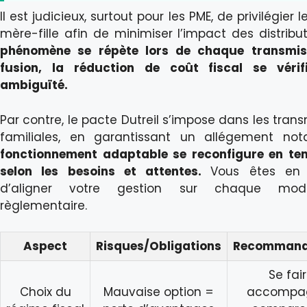
Il est judicieux, surtout pour les PME, de privilégier 
mère-fille afin de minimiser l’impact des distribu
phénomène se répète lors de chaque transmis
fusion, la réduction de coût fiscal se vérif
ambiguïté.
Par contre, le pacte Dutreil s’impose dans les tran
familiales, en garantissant un allégement nota
fonctionnement adaptable se reconfigure en te
selon les besoins et attentes.
Vous êtes en
d’aligner votre gestion sur chaque modif
règlementaire.
Aspect
Risques/Obligations
Recommand
Se fai
Choix du
Mauvaise option =
accompag