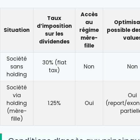
Accès
Taux
au
Optimisa
d’imposition
Situation
régime
possible de
sur les
mère-
value
dividendes
fille
Société
30% (flat
sans
Non
Non
tax)
holding
Société
via
Oui
holding
1.25%
Oui
(report/exon
(mère-
partiell
fille)