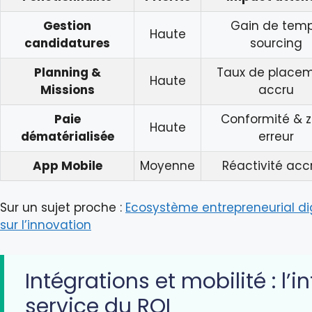
Gestion
Gain de tem
Haute
candidatures
sourcing
Planning &
Taux de place
Haute
Missions
accru
Paie
Conformité & z
Haute
dématérialisée
erreur
App Mobile
Moyenne
Réactivité acc
Sur un sujet proche :
Ecosystème entrepreneurial digi
sur l’innovation
Intégrations et mobilité : l’i
service du ROI