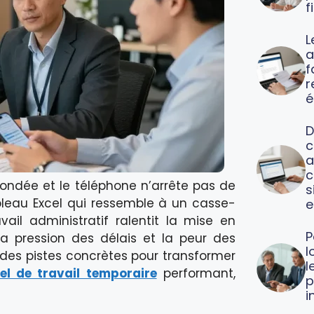
f
L
a
f
é
D
c
a
c
 bondée et le téléphone n’arrête pas de
s
bleau Excel qui ressemble à un casse-
e
vail administratif ralentit la mise en
P
 la pression des délais et la peur des
l
 des pistes concrètes pour transformer
l
iel de travail temporaire
performant,
p
i