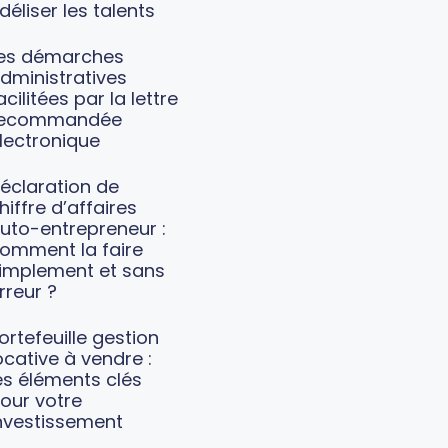
idéliser les talents
es démarches
dministratives
acilitées par la lettre
recommandée
lectronique
éclaration de
hiffre d’affaires
uto-entrepreneur :
omment la faire
implement et sans
rreur ?
ortefeuille gestion
ocative à vendre :
es éléments clés
our votre
nvestissement