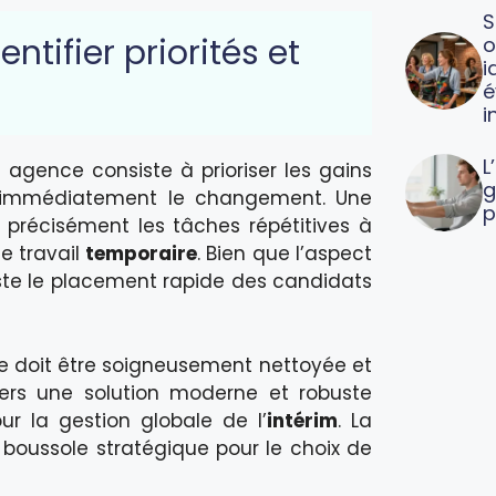
S
ntifier priorités et
o
i
é
i
L
 agence consiste à prioriser les gains
g
nt immédiatement le changement. Une
p
 précisément les tâches répétitives à
e travail
temporaire
. Bien que l’aspect
 reste le placement rapide des candidats
e doit être soigneusement nettoyée et
 vers une solution moderne et robuste
r la gestion globale de l’
intérim
. La
 boussole stratégique pour le choix de