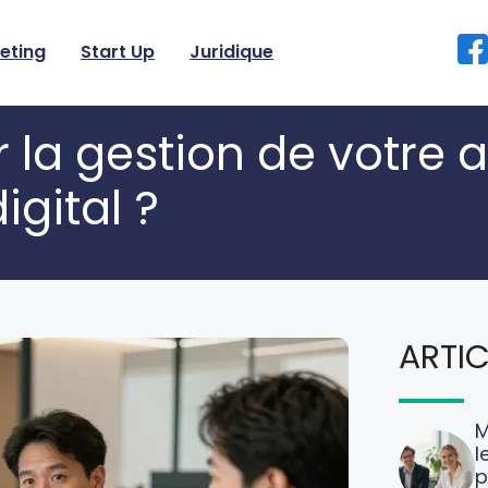
eting
Start Up
Juridique
la gestion de votre 
igital ?
ARTIC
M
l
p