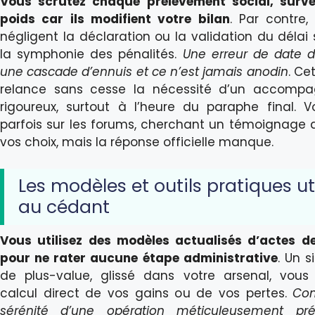
Vous scrutez chaque prélèvement social, survei
poids car ils modifient votre bilan
. Par contre,
négligent la déclaration ou la validation du délai 
la symphonie des pénalités.
Une erreur de date 
une cascade d’ennuis et ce n’est jamais anodin
. Ce
relance sans cesse la nécessité d’un accomp
rigoureux, surtout à l’heure du paraphe final. V
parfois sur les forums, cherchant un témoignage q
vos choix, mais la réponse officielle manque.
Les modèles et outils pratiques ut
au cédant
Vous utilisez des modèles actualisés d’actes d
pour ne rater aucune étape administrative
. Un s
de plus-value, glissé dans votre arsenal, vous
calcul direct de vos gains ou de vos pertes.
Com
sérénité d’une opération méticuleusement pr