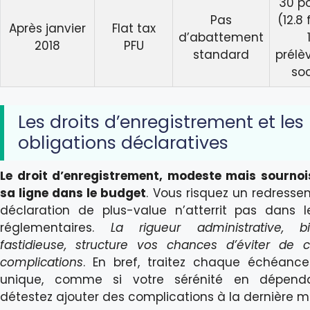
30 p
Pas
(12.8 
Après janvier
Flat tax
d’abattement
2018
PFU
standard
prélè
so
Les droits d’enregistrement et les
obligations déclaratives
Le droit d’enregistrement, modeste mais sournoi
sa ligne dans le budget
. Vous risquez un redresse
déclaration de plus-value n’atterrit pas dans l
réglementaires.
La rigueur administrative, 
fastidieuse, structure vos chances d’éviter de 
complications
. En bref, traitez chaque échéan
unique, comme si votre sérénité en dépenda
détestez ajouter des complications à la dernière m