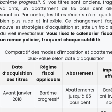
barème progressif
. Si vos titres sont anciens, fra
vaillants, un abattement de 85 pour cent all
sanction. Par contre, les titres récents n’ont que la
bien plus rude et inflexible. Ce changement f
nouvelles stratégies d’acquisition et jette un froid su
du vieil investisseur.
Vous lisez le calendrier fis
un roman policier, traquant chaque subtilité
.
Comparatif des modes d’imposition et abatteme
plus-value selon date d’acquisition
Date
Régime
Imp
d’acquisition
fiscal
Abattement
eff
des titres
applicable
Abattements
Bar
Avant janvier
Barème
jusqu’à 85
prélè
2018
progressif
pour cent
so