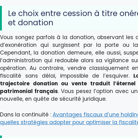
Le choix entre cession à titre oné
et donation
Vous songez parfois à la donation, observant les di
d’exonération qui surgissent par la porte ou la
Cependant, la donation demeure, elle aussi, susp
l’administration qui redouble alors sa vigilance s
opération. Au contraire, vendre classiquement en
fiscalité sans délai, impossible de l’esquiver.
L
trajectoire donation ou vente traduit l’éterne
patrimonial français
. Vous pesez l’option avec un
nouvelle, en quête de sécurité juridique.
Dans la continuité :
Avantages fiscaux d’une holding
quelles stratégies adopter pour optimiser la fiscalit