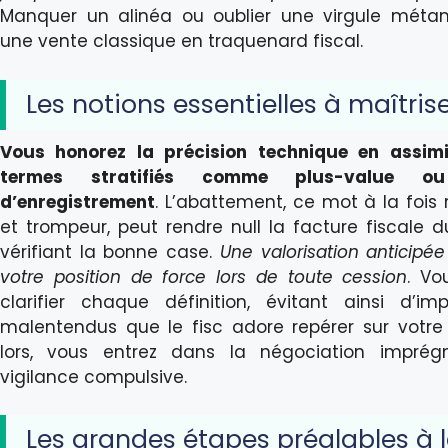
Manquer un alinéa ou oublier une virgule méta
une vente classique en traquenard fiscal.
Les notions essentielles à maîtris
Vous honorez la précision technique en assimi
termes stratifiés comme plus-value ou
d’enregistrement
. L’abattement, ce mot à la fois 
et trompeur, peut rendre null la facture fiscale 
vérifiant la bonne case.
Une valorisation anticipé
votre position de force lors de toute cession
. Vo
clarifier chaque définition, évitant ainsi d’im
malentendus que le fisc adore repérer sur votre
lors, vous entrez dans la négociation imprég
vigilance compulsive.
Les grandes étapes préalables à 