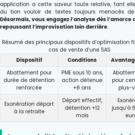
application a cette saveur toute relative, tant el
du bon vouloir de textes toujours menacés de 
Désormais, vous engagez l’analyse dès l’amorce d
repoussant l’improvisation loin derrière
.
Résumé des principaux dispositifs d’optimisation f
cas de vente d’une SAS
Dispositif
Conditions
Avantage
Abattement pour
PME sous 10 ans,
Abattem
durée de détention
action détenue
pour cent
renforcée
+8 ans
plus-
Départ effectif,
Exonér
Exonération départ
détention +12
jusqu’à 
à la retraite
mois
eur