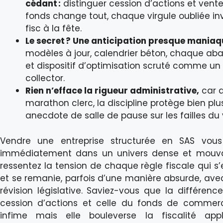
cédant :
distinguer cession d’actions et vent
fonds change tout, chaque virgule oubliée inv
fisc à la fête.
Le secret ? Une anticipation presque maniaq
modèles à jour, calendrier béton, chaque ab
et dispositif d’optimisation scruté comme un 
collector.
Rien n’efface la rigueur administrative,
car 
marathon clerc, la discipline protège bien pl
anecdote de salle de pause sur les failles du v
Vendre une entreprise structurée en SAS vous 
immédiatement dans un univers dense et mouva
ressentez la tension de chaque règle fiscale qui s’
et se remanie, parfois d’une manière absurde, av
révision législative. Saviez-vous que la différence
cession d’actions et celle du fonds de commer
infime mais elle bouleverse la fiscalité app