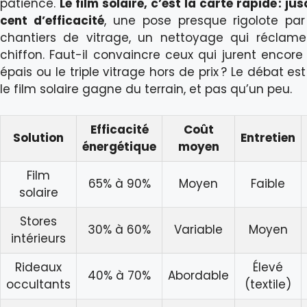
patience.
Le film solaire, c’est la carte rapide : j
cent d’efficacité
, une pose presque rigolote par
chantiers de vitrage, un nettoyage qui réclam
chiffon. Faut-il convaincre ceux qui jurent encore p
épais ou le triple vitrage hors de prix ? Le débat es
le film solaire gagne du terrain, et pas qu’un peu.
Efficacité
Coût
Solution
Entretien
énergétique
moyen
Film
65% à 90%
Moyen
Faible
solaire
Stores
30% à 60%
Variable
Moyen
intérieurs
Rideaux
Élevé
40% à 70%
Abordable
occultants
(textile)