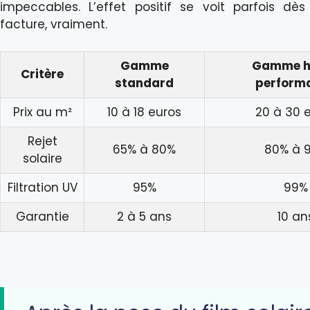
impeccables. L’effet positif se voit parfois dès
facture, vraiment.
Gamme
Gamme h
Critère
standard
perform
Prix au m²
10 à 18 euros
20 à 30 
Rejet
65% à 80%
80% à 
solaire
Filtration UV
95%
99%
Garantie
2 à 5 ans
10 an