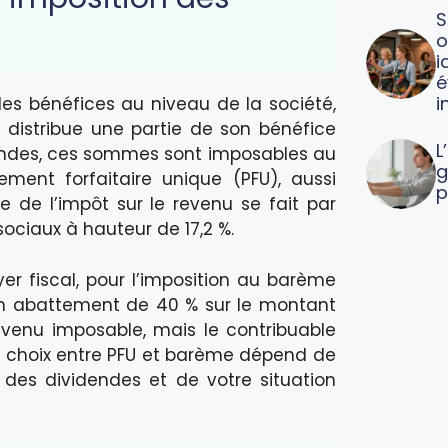
S
o
i
é
i
es bénéfices au niveau de la société,
té distribue une partie de son bénéfice
L
endes, ces sommes sont imposables au
g
ement forfaitaire unique (PFU), aussi
p
re de l’impôt sur le revenu se fait par
sociaux à hauteur de 17,2 %.
er fiscal, pour l’imposition au barème
 un abattement de 40 % sur le montant
evenu imposable, mais le contribuable
FLe choix entre PFU et barème dépend de
 des dividendes et de votre situation