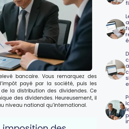
f
L
a
f
é
D
c
a
c
relevé bancaire. Vous remarquez des
s
’impôt payé par la société, puis les
e
de la distribution des dividendes. Ce
P
que des dividendes. Heureusement, il
l
 au niveau national qu’international.
l
p
i
 imposition des