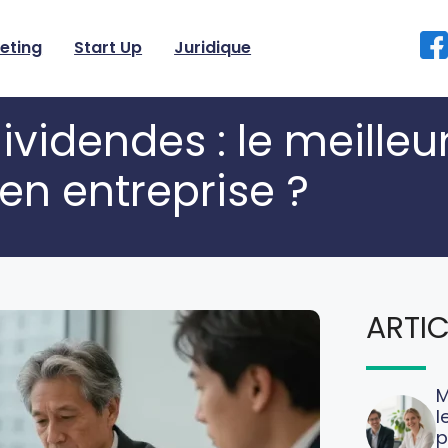
eting
Start Up
Juridique
videndes : le meilleu
en entreprise ?
ARTIC
M
l
p