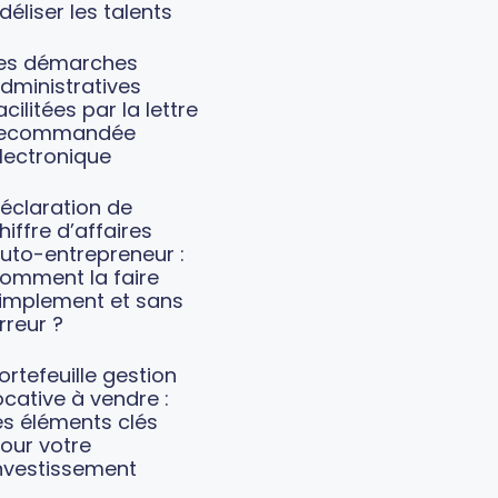
idéliser les talents
es démarches
dministratives
acilitées par la lettre
recommandée
lectronique
éclaration de
hiffre d’affaires
uto-entrepreneur :
omment la faire
implement et sans
rreur ?
ortefeuille gestion
ocative à vendre :
es éléments clés
our votre
nvestissement