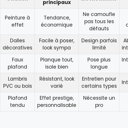
principaux
Ne camoufle
Peinture à
Tendance,
pas tous les
effet
économique
défauts
Dalles
Facile à poser,
Design parfois
A
décoratives
look sympa
limité
in
Faux
Planque tout,
Pose plus
In
plafond
isole bien
longue
Lambris
Résistant, look
Entretien pour
In
PVC ou bois
varié
certains types
Plafond
Effet prestige,
Nécessite un
tendu
personnalisable
pro