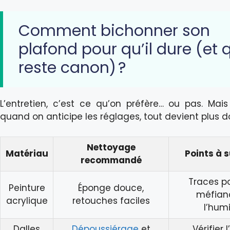
Comment bichonner son
plafond pour qu’il dure (et q
reste canon) ?
L’entretien, c’est ce qu’on préfère… ou pas. Mais
quand on anticipe les réglages, tout devient plus do
Nettoyage
Matériau
Points à s
recommandé
Traces po
Peinture
Éponge douce,
méfian
acrylique
retouches faciles
l’hum
Dalles
Dépoussiérage
et
Vérifier 