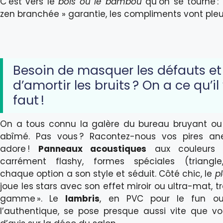
C’est vers le
bois ou le bambou
qu’on se tourne :
zen branchée » garantie, les compliments vont pleuv
Besoin de masquer les défauts et
d’amortir les bruits ? On a ce qu’il
faut !
On a tous connu la galère du bureau bruyant ou
abîmé. Pas vous ? Racontez-nous vos pires an
adore !
Panneaux acoustiques
aux couleurs 
carrément flashy, formes spéciales (triangle,
chaque option a son style et séduit. Côté chic, le
p
joue les stars avec son effet miroir ou ultra-mat, t
gamme ». Le
lambris
, en PVC pour le fun ou
l’authentique, se pose presque aussi vite que v