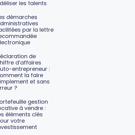
idéliser les talents
es démarches
dministratives
acilitées par la lettre
recommandée
lectronique
éclaration de
hiffre d’affaires
uto-entrepreneur :
omment la faire
implement et sans
rreur ?
ortefeuille gestion
ocative à vendre :
es éléments clés
our votre
nvestissement