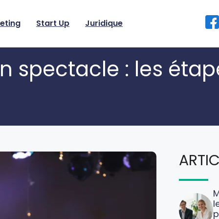
eting
Start Up
Juridique
spectacle : les étap
ARTIC
M
l
p