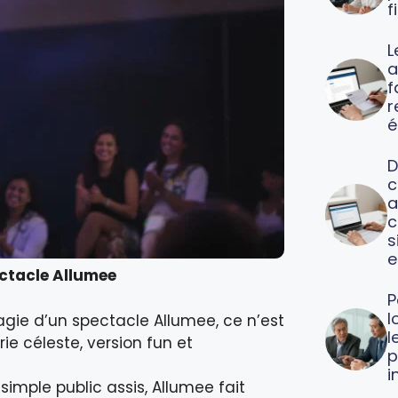
f
L
a
f
é
D
c
a
c
s
e
ectacle Allumee
P
l
agie d’un spectacle Allumee, ce n’est
l
rie céleste, version fun et
p
i
e simple public assis, Allumee fait