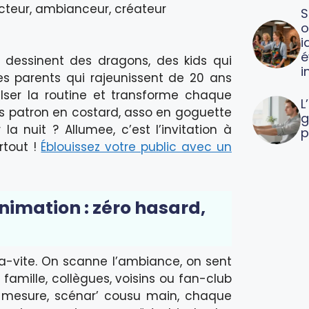
acteur, ambianceur, créateur
S
o
i
é
ui dessinent des dragons, des kids qui
i
es parents qui rajeunissent de 20 ans
lser la routine et transforme chaque
L
is patron en costard, asso en goguette
g
la nuit ? Allumee, c’est l’invitation à
p
rtout !
Éblouissez votre public avec un
nimation : zéro hasard,
va-vite. On scanne l’ambiance, on sent
famille, collègues, voisins ou fan-club
ur mesure, scénar’ cousu main, chaque