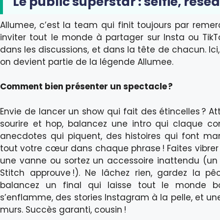
Le public superstar : selfie, rés
Allumee, c’est la team qui finit toujours par remerc
inviter tout le monde à partager sur Insta ou TikT
dans les discussions, et dans la tête de chacun. Ici
on devient partie de la légende Allumee.
Comment bien présenter un spectacle ?
Envie de lancer un show qui fait des étincelles ? At
sourire et hop, balancez une intro qui claque co
anecdotes qui piquent, des histoires qui font mar
tout votre cœur dans chaque phrase ! Faites vibrer
une vanne ou sortez un accessoire inattendu (un u
Stitch approuve !). Ne lâchez rien, gardez la p
balancez un final qui laisse tout le monde bo
s’enflamme, des stories Instagram à la pelle, et une
murs. Succès garanti, cousin !