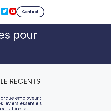
Contact
es pour
LE RECENTS
arque employeur :
es leviers essentiels
our attirer et