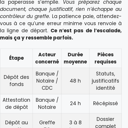
la paperasse s’empile.
Vous préparez chaque
document, chaque justificatif, rien n’échappe au
contrôleur du greffe.
La patience paie, attendez-
vous à ce qu’une erreur minime vous renvoie à
la ligne de départ.
Ce n’est pas de l’escalade,
mais ça y ressemble parfois.
Acteur
Durée
Pièces
Étape
concerné
moyenne
requises
Banque /
Statuts,
Dépôt des
Notaire /
48 h
justificatifs
fonds
CDC
identité
Attestation
Banque /
24 h
Récépissé
de dépôt
Notaire
Dossier
Dépôt au
Greffe
3 à 8
complet