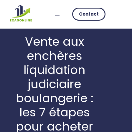
Skip
to
Contact
content
Vente aux
enchères
liquidation
judiciaire
boulangerie :
les 7 étapes
pour acheter