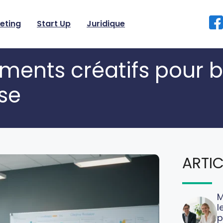
eting
Start Up
Juridique
ments créatifs pour 
ise
ARTIC
M
l
p