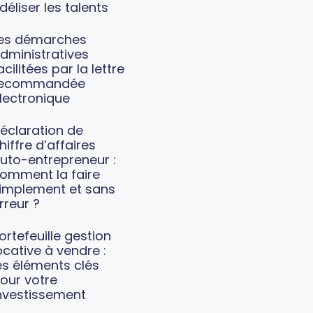
idéliser les talents
es démarches
dministratives
acilitées par la lettre
recommandée
lectronique
éclaration de
hiffre d’affaires
uto-entrepreneur :
omment la faire
implement et sans
rreur ?
ortefeuille gestion
ocative à vendre :
es éléments clés
our votre
nvestissement