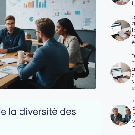
f
L
a
f
é
D
c
a
c
s
e
P
l
 la diversité des
l
p
i