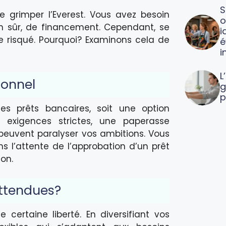
S
 grimper l’Everest. Vous avez besoin
o
n sûr, de financement. Cependant, se
i
e risqué. Pourquoi? Examinons cela de
é
i
L
ionnel
g
p
es prêts bancaires, soit une option
s exigences strictes, une paperasse
 peuvent paralyser vos ambitions. Vous
 l’attente de l’approbation d’un prêt
ion.
attendues?
e certaine liberté. En diversifiant vos