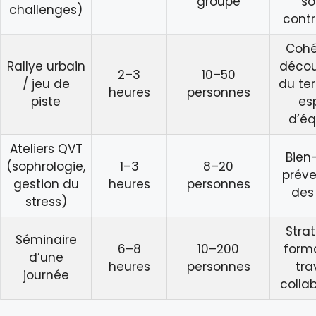
groupe
so
challenges)
contr
Cohé
Rallye urbain
décou
2–3
10–50
/ jeu de
du terr
heures
personnes
piste
esp
d’éq
Ateliers QVT
Bien-
(sophrologie,
1–3
8–20
préve
gestion du
heures
personnes
des
stress)
Strat
Séminaire
6–8
10–200
forma
d’une
heures
personnes
tra
journée
collab