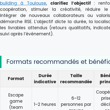
building à Toulouse
,
clarifiez l’objectif
: renfo
coopération, stimuler la créativité, réduire le 
intégrer de nouveaux collaborateurs ou valori
démarche RSE. L’objectif dicte la durée, la localis
les livrables attendus (retours qualitatifs, indicat
suivi après l’événement).
Formats recommandés et bénéfi
Durée
Taille
Béné
Format
indicative
recommandée
prin
Coopér
Escape
6–12
pris
game
1–2 heures
personnes par
déci
(team