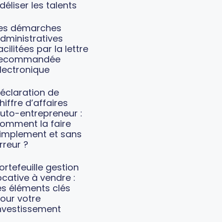
idéliser les talents
es démarches
dministratives
acilitées par la lettre
recommandée
lectronique
éclaration de
hiffre d’affaires
uto-entrepreneur :
omment la faire
implement et sans
rreur ?
ortefeuille gestion
ocative à vendre :
es éléments clés
our votre
nvestissement