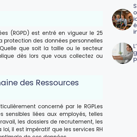
S
o
i
é
i
es (RGPD) est entré en vigueur le 25
la protection des données personnelles
L
uelle que soit la taille ou le secteur
g
plique dès lors que vous collectez ou
p
aine des Ressources
ticulièrement concerné par le RGPLes
 sensibles liées aux employés, telles
ravail, les dossiers de recrutement, les
oi, il est impératif que les services RH