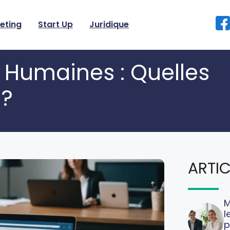
eting
Start Up
Juridique
 Humaines : Quelles
 ?
ARTIC
M
l
p