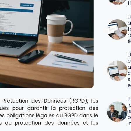
f
L
a
f
é
D
c
a
c
s
e
P
Protection des Données (RGPD), les
l
ques pour garantir la protection des
l
ses obligations légales du RGPD dans le
p
 de protection des données et les
i