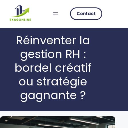
Skip
to
Contact
content
Réinventer la
gestion RH :
bordel créatif
ou stratégie
gagnante ?