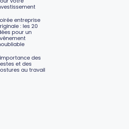
our votre
nvestissement
oirée entreprise
riginale : les 20
dées pour un
vénement
noubliable
’importance des
estes et des
ostures au travail