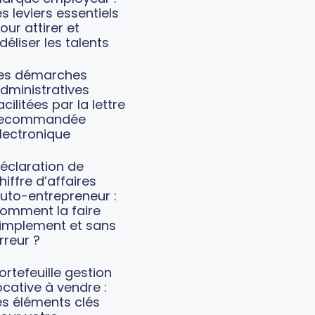
es leviers essentiels
our attirer et
idéliser les talents
es démarches
dministratives
acilitées par la lettre
recommandée
lectronique
éclaration de
hiffre d’affaires
uto-entrepreneur :
omment la faire
implement et sans
rreur ?
ortefeuille gestion
ocative à vendre :
es éléments clés