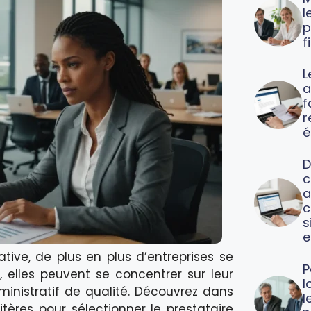
l
p
f
L
a
f
é
D
c
a
c
s
e
tive, de plus en plus d’entreprises se
P
i, elles peuvent se concentrer sur leur
l
inistratif de qualité. Découvrez dans
l
itères pour sélectionner le prestataire