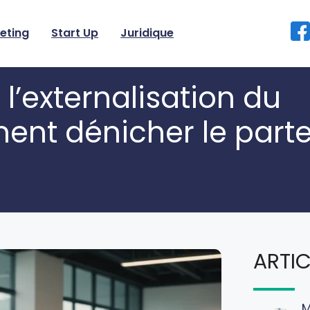
eting
Start Up
Juridique
l’externalisation du
ent dénicher le part
ARTIC
M