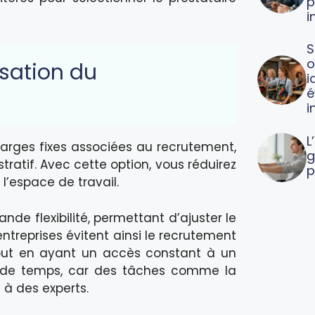
p
i
S
o
isation du
i
é
i
L
arges fixes associées au recrutement,
g
tratif. Avec cette option, vous réduirez
p
l’espace de travail.
nde flexibilité, permettant d’ajuster le
entreprises évitent ainsi le recrutement
tout en ayant un accès constant à un
in de temps, car des tâches comme la
à des experts.