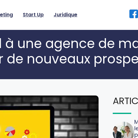
eting
Start Up
Juridique
el à une agence de ma
ir de nouveaux prospe
ARTIC
M
l
p