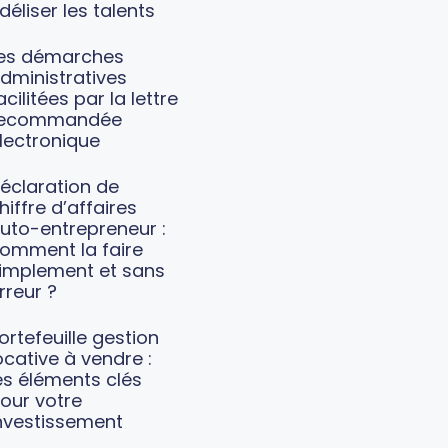
idéliser les talents
es démarches
dministratives
acilitées par la lettre
recommandée
lectronique
éclaration de
hiffre d’affaires
uto-entrepreneur :
omment la faire
implement et sans
rreur ?
ortefeuille gestion
ocative à vendre :
es éléments clés
our votre
nvestissement