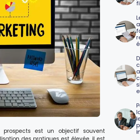
f
L
a
f
é
D
c
a
c
s
e
P
l
l
p
s prospects est un objectif souvent
i
lisation des pratiques est élevée, il est