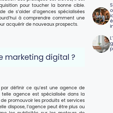
S
isition pour toucher la bonne cible.
o
tude de s’aider d’agences spécialisées
i
aujourd’hui à comprendre comment une
é
our acquérir de nouveaux prospects.
i
L
g
p
 marketing digital ?
 par définir ce qu’est une agence de
telle agence est spécialisée dans la
 de promouvoir les produits et services
elle dispose, l’agence peut être plus ou
me les publicités sur les moteurs de