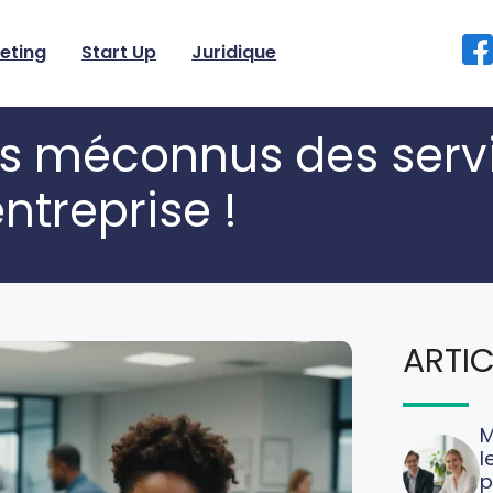
eting
Start Up
Juridique
ros méconnus des serv
ntreprise !
ARTIC
M
l
p