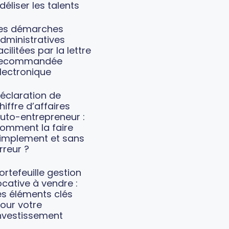
idéliser les talents
es démarches
dministratives
acilitées par la lettre
recommandée
lectronique
éclaration de
hiffre d’affaires
uto-entrepreneur :
omment la faire
implement et sans
rreur ?
ortefeuille gestion
ocative à vendre :
es éléments clés
our votre
nvestissement