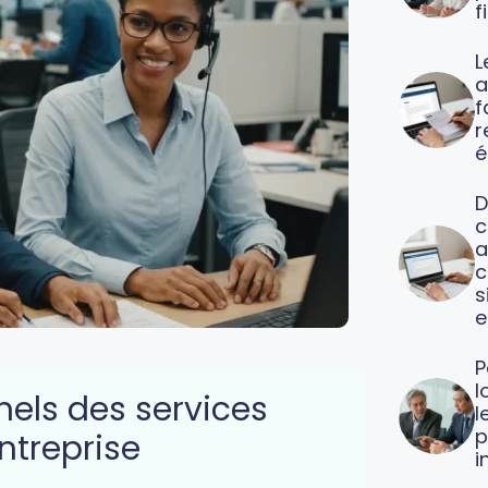
f
L
a
f
é
D
c
a
c
s
e
P
l
nels des services
l
p
entreprise
i