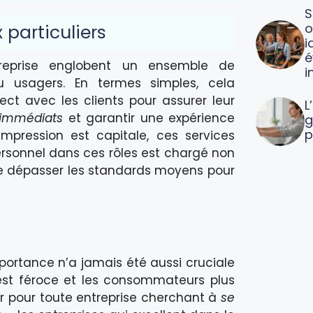
S
o
 particuliers
i
é
eprise englobent un ensemble de
i
ou usagers. En termes simples, cela
ct avec les clients pour assurer leur
L
 immédiats
et garantir une expérience
g
p
mpression est capitale, ces services
personnel dans ces rôles est chargé non
e dépasser les standards moyens pour
ortance n’a jamais été aussi cruciale
est féroce et les consommateurs plus
r pour toute entreprise cherchant à
se