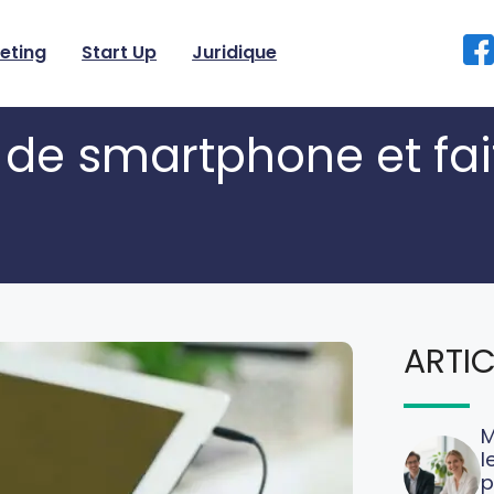
eting
Start Up
Juridique
n de smartphone et fa
ARTIC
M
l
p