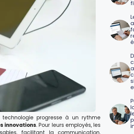
f
L
a
f
é
D
c
a
c
s
e
P
l
l
a technologie progresse à un rythme
p
es innovations
. Pour leurs employés, les
i
ables, facilitant la communication,