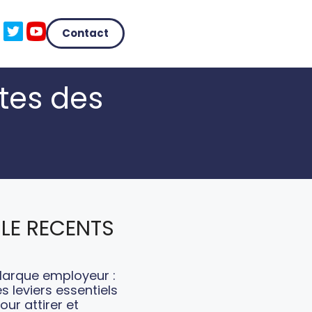
Contact
ites des
LE RECENTS
arque employeur :
es leviers essentiels
our attirer et