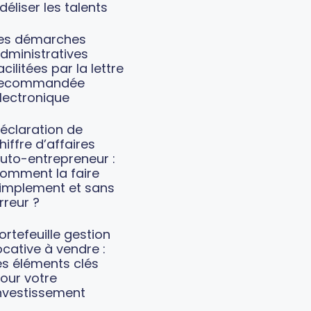
idéliser les talents
es démarches
dministratives
acilitées par la lettre
recommandée
lectronique
éclaration de
hiffre d’affaires
uto-entrepreneur :
omment la faire
implement et sans
rreur ?
ortefeuille gestion
ocative à vendre :
es éléments clés
our votre
nvestissement