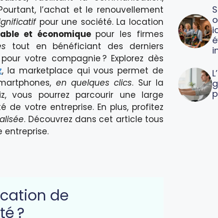
S
 Pourtant, l’achat et le renouvellement
o
gnificatif
pour une société. La location
i
viable et économique
pour les firmes
é
es
tout en bénéficiant des derniers
i
pour votre compagnie ? Explorez dès
z
, la marketplace qui vous permet de
L
 smartphones,
en quelques clics
. Sur la
g
p
iz, vous pourrez parcourir une large
 de votre entreprise. En plus, profitez
talisée
. Découvrez dans cet article tous
 entreprise.
cation de
té ?