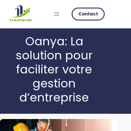
Skip
to
Contact
content
Oanya: La
solution pour
faciliter votre
gestion
d’entreprise