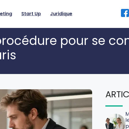
eting
Start Up
Juridique
procédure pour se co
ris
ARTIC
M
l
p