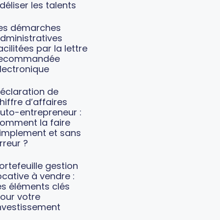
idéliser les talents
es démarches
dministratives
acilitées par la lettre
recommandée
lectronique
éclaration de
hiffre d’affaires
uto-entrepreneur :
omment la faire
implement et sans
rreur ?
ortefeuille gestion
ocative à vendre :
es éléments clés
our votre
nvestissement