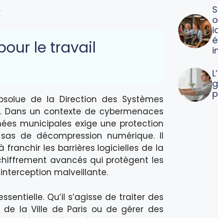
.
S
o
i
é
our le travail
i
L
g
p
absolue de la Direction des Systèmes
is. Dans un contexte de cybermenaces
nées municipales exige une protection
sas de décompression numérique. Il
 à franchir les barrières logicielles de la
chiffrement avancés qui protègent les
nterception malveillante.
sentielle. Qu’il s’agisse de traiter des
e de la Ville de Paris ou de gérer des