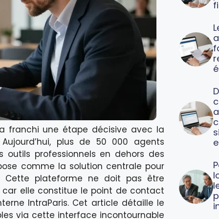
f
L
a
f
é
D
c
a
c
 a franchi une étape décisive avec la
s
. Aujourd’hui, plus de 50 000 agents
e
 outils professionnels en dehors des
P
mpose comme la solution centrale pour
l
n. Cette plateforme ne doit pas être
l
ar elle constitue le point de contact
p
erne IntraParis. Cet article détaille le
i
bles via cette interface incontournable