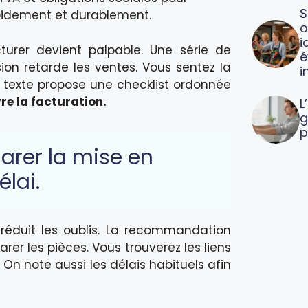
S
apidement et durablement.
o
i
turer devient palpable. Une série de
é
ion retarde les ventes. Vous sentez la
i
Ce texte propose une checklist ordonnée
re la facturation.
L
g
p
larer la mise en
élai.
réduit les oublis. La recommandation
arer les pièces. Vous trouverez les liens
 On note aussi les délais habituels afin