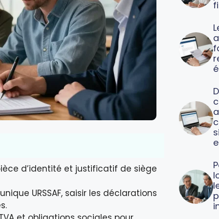
f
L
a
f
é
D
c
a
c
s
e
P
èce d’identité et justificatif de siège
l
l
unique URSSAF, saisir les déclarations
p
s.
i
TVA et obligations sociales pour