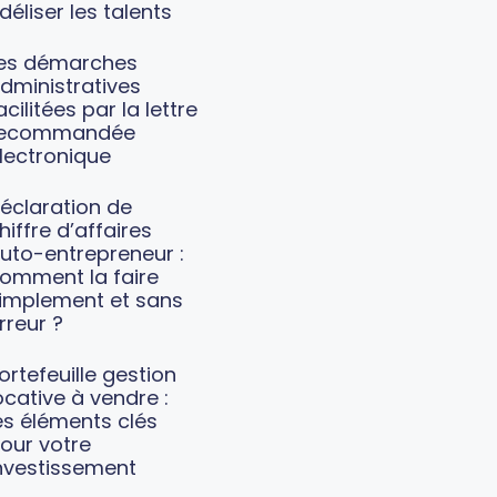
idéliser les talents
es démarches
dministratives
acilitées par la lettre
recommandée
lectronique
éclaration de
hiffre d’affaires
uto-entrepreneur :
omment la faire
implement et sans
rreur ?
ortefeuille gestion
ocative à vendre :
es éléments clés
our votre
nvestissement