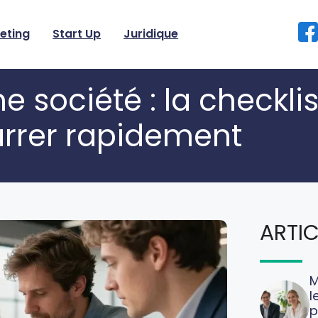
eting
Start Up
Juridique
e société : la checklis
rrer rapidement
ARTIC
M
l
p