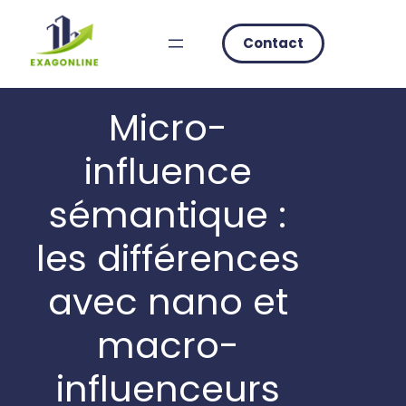
Skip
to
Contact
content
Micro-
influence
sémantique :
les différences
avec nano et
macro-
influenceurs