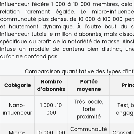
influenceur fédère 1 000 à 10 000 membres, cela 
relation rarement égalée. Le micro-influen
communauté plus dense, de 10 000 à 100 000 perso
et hautement dynamique. À l’autre bout du s
influenceur tutoie le million d’abonnés, mais diss
spécifique au profit de la notoriété de masse. Ain
infuse un modèle de contenu bien distinct, une
qu’on ne confond pas.
Comparaison quantitative des types d’in
Nombre
Portée
Catégorie
Prin
d’abonnés
moyenne
Très locale,
Nano-
1 000 , 10
Test, 
forte
influenceur
000
engag
proximité
Communauté
Micro-
10 000 , 100
Conseil