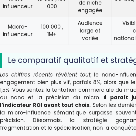
de niche
influenceur
000
engagée
Audience
Visib
Macro-
100 000 ,
large et
influenceur
1M+
variée
national
Le comparatif qualitatif et straté
Les chiffres récents révèlent tout
, le nano-influ
engagement bien plus vif, parfois 8%, alors que 
1,5%. Vous sentez la tentation commerciale du macr
du nano et la précision du micro.
Il paraît j
l’indicateur ROI avant tout choix
. Selon les derni
la micro-influence sémantique surpasse souven
précision. Désormais, la stratégie gagnan
fragmentation et la spécialisation, non la conquête