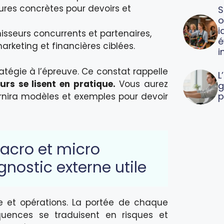
ures concrètes pour devoirs et
S
o
i
rnisseurs concurrents et partenaires,
é
marketing et financières ciblées.
i
égie à l’épreuve. Ce constat rappelle
L
urs se lisent en pratique.
Vous aurez
g
p
rnira modèles et exemples pour devoir
macro et micro
nostic externe utile
e et opérations. La portée de chaque
équences se traduisent en risques et