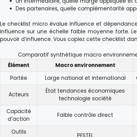
Un intermédiaire, quelle marge appliquée et q
Des partenaires, quelle complémentarité ap
Le checklist micro évalue influence et dépendanc
influence sur une échelle faible moyenne forte. Les
pouvoir d’influence. Vous copiez cette checklist da
Comparatif synthétique macro environneme
Élément
Macro environnement
Portée
Large national et international
État tendances économiques
Acteurs
technologie société
Capacité
Faible contrôle direct
d’action
Outils
PESTEL