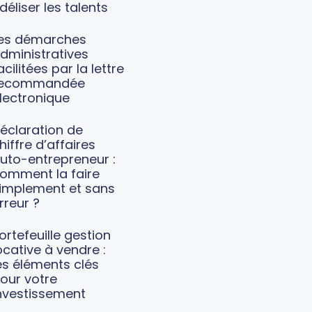
idéliser les talents
es démarches
dministratives
acilitées par la lettre
recommandée
lectronique
éclaration de
hiffre d’affaires
uto-entrepreneur :
omment la faire
implement et sans
rreur ?
ortefeuille gestion
ocative à vendre :
es éléments clés
our votre
nvestissement