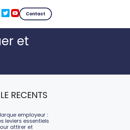
Contact
er et
LE RECENTS
arque employeur :
es leviers essentiels
our attirer et