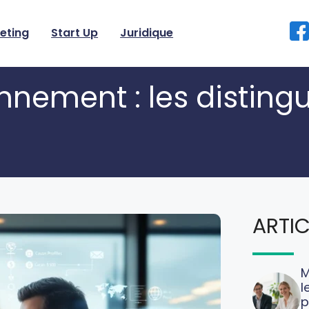
eting
Start Up
Juridique
nement : les distingu
ARTIC
M
l
p