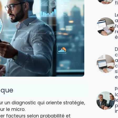
f
L
a
f
é
D
c
a
c
s
e
ique
P
l
l
ur un diagnostic qui oriente stratégie,
p
r le micro.
i
ser facteurs selon probabilité et