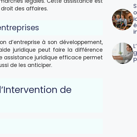
marches légales. Cette assistance est
S
droit des affaires.
o
i
é
entreprises
i
tion d’entreprise à son développement,
L
aide juridique peut faire la différence
g
ne assistance juridique efficace permet
p
i de les anticiper.
’Intervention de