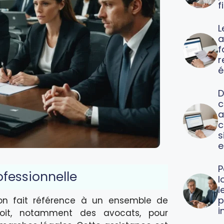
f
L
a
f
é
D
c
a
c
s
e
P
rofessionnelle
l
l
p
, on fait référence à un ensemble de
i
roit, notamment des avocats, pour