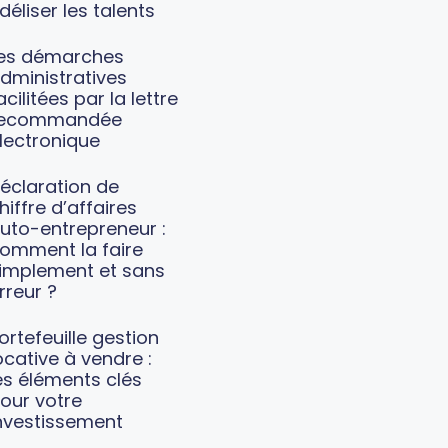
idéliser les talents
es démarches
dministratives
acilitées par la lettre
recommandée
lectronique
éclaration de
hiffre d’affaires
uto-entrepreneur :
omment la faire
implement et sans
rreur ?
ortefeuille gestion
ocative à vendre :
es éléments clés
our votre
nvestissement