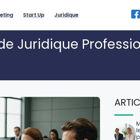
eting
Start Up
Juridique
de Juridique Professi
ARTIC
M
l
p