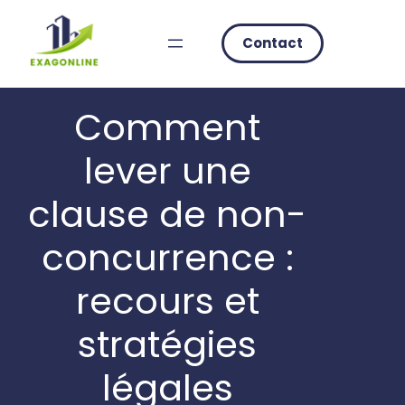
Skip
to
Contact
content
Comment
lever une
clause de non-
concurrence :
recours et
stratégies
légales