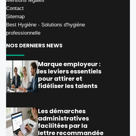
Mentions légales
Contact
Sitemap
Best Hygiène - Solutions d'hygiène
professionnelle
NOS DERNIERS NEWS
Marque employeur :
les leviers essentiels
pour attirer et
fidéliser les talents
Les démarches
administratives
facilitées par la
lettre recommandée