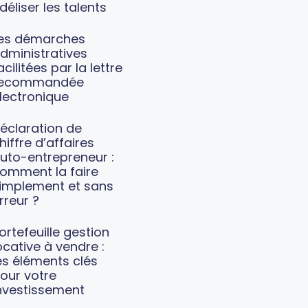
idéliser les talents
es démarches
dministratives
acilitées par la lettre
recommandée
lectronique
éclaration de
hiffre d’affaires
uto-entrepreneur :
omment la faire
implement et sans
rreur ?
ortefeuille gestion
ocative à vendre :
es éléments clés
our votre
nvestissement