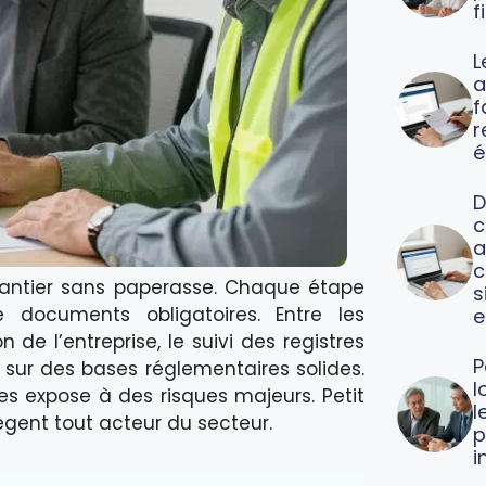
f
L
a
f
é
D
c
a
c
chantier sans paperasse. Chaque étape
s
 documents obligatoires. Entre les
e
de l’entreprise, le suivi des registres
P
e sur des bases réglementaires solides.
l
les expose à des risques majeurs. Petit
l
ègent tout acteur du secteur.
p
i