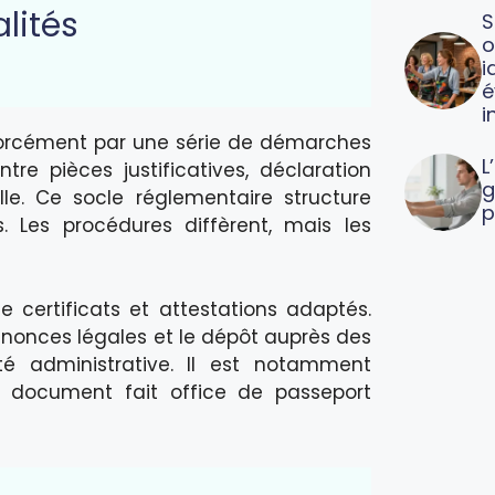
lités
S
o
i
é
i
forcément par une série de démarches
L
ntre pièces justificatives, déclaration
g
lle. Ce socle réglementaire structure
p
s. Les procédures diffèrent, mais les
 certificats et attestations adaptés.
annonces légales et le dépôt auprès des
 administrative. Il est notamment
ce document fait office de passeport