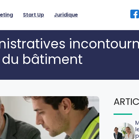
eting
Start Up
Juridique
nistratives incontour
s du bâtiment
ARTIC
M
l
p