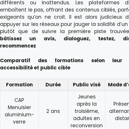
différents ou inattendus. Les plateformes di
emboîtent le pas, offrant des contenus ciblés, parf
exigeants qu’on ne croit. Il est alors judicieux 
appuyer sur les réseaux pour jauger la solidité d’un
plutôt que de suivre la première piste trouvé
bâtissez un avis, dialoguez, testez, dis
recommencez
Comparatif des formations selon leur 
accessibilité et public cible
Formation
Durée
Public visé
Mode d’
Jeunes
CAP
après la
Présen
Menuisier
2 ans
troisième,
alterna
aluminium-
adultes en
dista
verre
reconversion