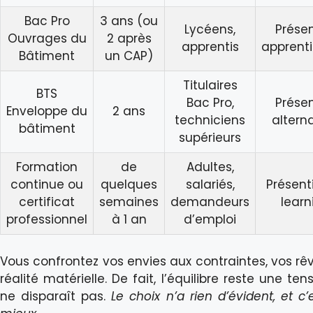
Bac Pro
3 ans (ou
Lycéens,
Présen
Ouvrages du
2 après
apprentis
apprent
Bâtiment
un CAP)
Titulaires
BTS
Bac Pro,
Présen
Enveloppe du
2 ans
techniciens
altern
bâtiment
supérieurs
Formation
de
Adultes,
continue ou
quelques
salariés,
Présenti
certificat
semaines
demandeurs
learn
professionnel
à 1 an
d’emploi
Vous confrontez vos envies aux contraintes, vos rêv
réalité matérielle. De fait, l’équilibre reste une ten
ne disparaît pas.
Le choix n’a rien d’évident, et c’