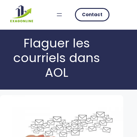
Skip
to
Contact
content
Flaguer les
courriels dans
AOL