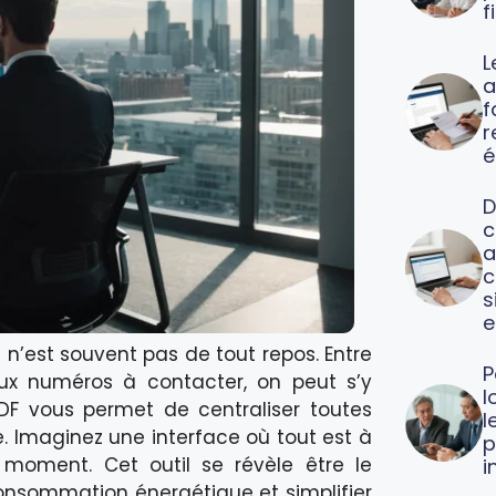
f
L
a
f
é
D
c
a
c
s
e
 n’est souvent pas de tout repos. Entre
P
eux numéros à contacter, on peut s’y
l
DF vous permet de centraliser toutes
l
 Imaginez une interface où tout est à
p
 moment. Cet outil se révèle être le
i
consommation énergétique et simplifier