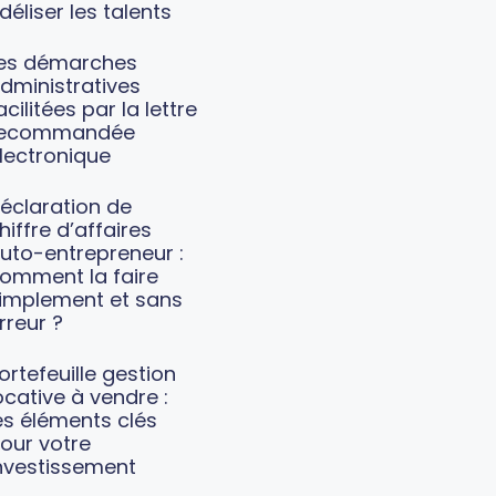
idéliser les talents
es démarches
dministratives
acilitées par la lettre
recommandée
lectronique
éclaration de
hiffre d’affaires
uto-entrepreneur :
omment la faire
implement et sans
rreur ?
ortefeuille gestion
ocative à vendre :
es éléments clés
our votre
nvestissement