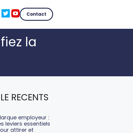
Contact
fiez la
LE RECENTS
arque employeur :
es leviers essentiels
our attirer et