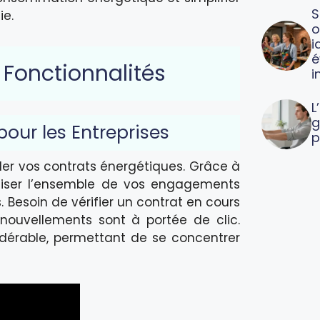
S
ie.
o
i
é
 Fonctionnalités
i
L
g
pour les Entreprises
p
ler vos contrats énergétiques. Grâce à
aliser l’ensemble de vos engagements
. Besoin de vérifier un contrat en cours
enouvellements sont à portée de clic.
idérable, permettant de se concentrer