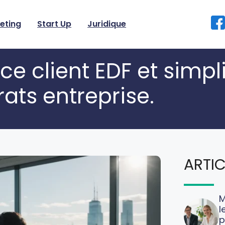
eting
Start Up
Juridique
e client EDF et simpli
ats entreprise.
ARTIC
M
l
p