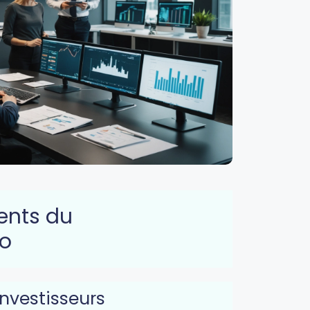
ents du
o
investisseurs