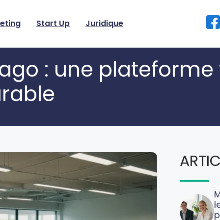
eting
Start Up
Juridique
go : une plateforme 
urable
ARTIC
M
l
p