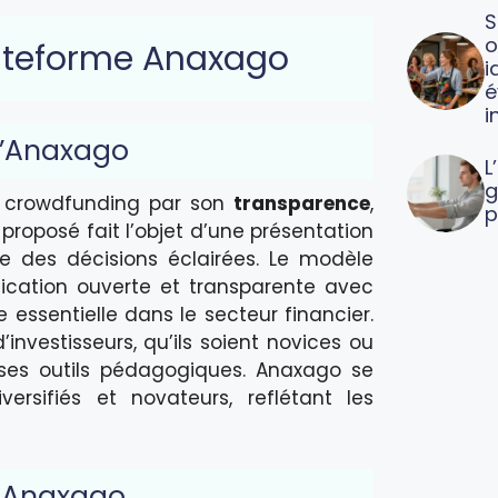
S
o
lateforme Anaxago
i
é
i
 d’Anaxago
L
g
e crowdfunding par son
transparence
,
p
 proposé fait l’objet d’une présentation
re des décisions éclairées. Le modèle
cation ouverte et transparente avec
 essentielle dans le secteur financier.
investisseurs, qu’ils soient novices ou
 ses outils pédagogiques. Anaxago se
rsifiés et novateurs, reflétant les
r Anaxago