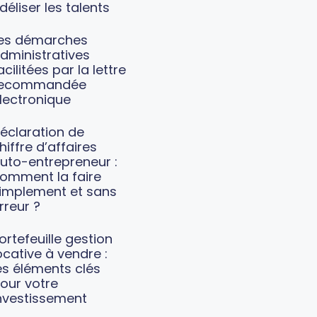
idéliser les talents
es démarches
dministratives
acilitées par la lettre
recommandée
lectronique
éclaration de
hiffre d’affaires
uto-entrepreneur :
omment la faire
implement et sans
rreur ?
ortefeuille gestion
ocative à vendre :
es éléments clés
our votre
nvestissement