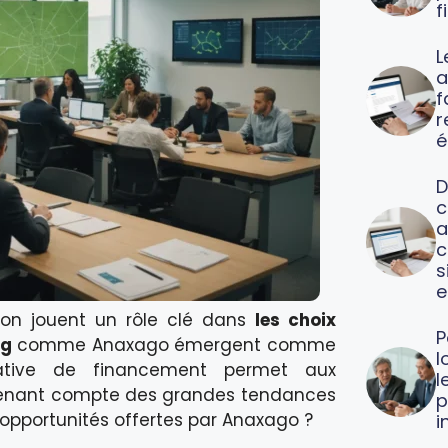
f
L
a
f
é
D
c
a
c
s
e
tion jouent un rôle clé dans
les choix
P
ng
comme Anaxago émergent comme
l
native de financement permet aux
l
en tenant compte des grandes tendances
p
pportunités offertes par Anaxago ?
i