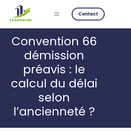
Skip
to
Contact
content
Convention 66
démission
préavis : le
calcul du délai
selon
l’ancienneté ?