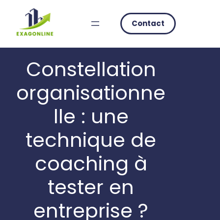
Skip
to
Contact
content
Constellation
organisationne
lle : une
technique de
coaching à
tester en
entreprise ?