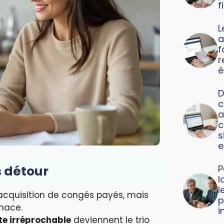
f
L
a
f
é
D
c
a
c
s
e
s détour
P
l
l
l’acquisition de congés payés, mais
p
nace.
i
e irréprochable
deviennent le trio