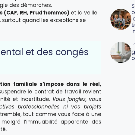
ungle des démarches.
S
o
és (CAF, RH, Prud’hommes)
et la veille
i
, surtout quand les exceptions se
é
i
L
rental et des congés
g
p
ion familiale s’impose dans le réel,
suspendre le contrat de travail revient
nité et incertitude.
Vous jonglez, vous
ives professionnelles ni vos projets
 il tremble, tout comme vous face à une
malgré l’immuabilité apparente des
té.