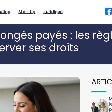
eting
Start Up
Juridique
ongés payés : les règ
erver ses droits
ARTIC
M
l
p