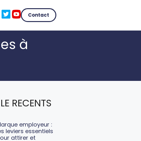
Contact
les à
LE RECENTS
arque employeur :
es leviers essentiels
our attirer et