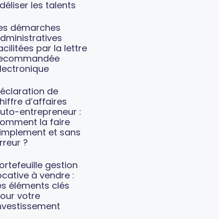
idéliser les talents
es démarches
dministratives
acilitées par la lettre
recommandée
lectronique
éclaration de
hiffre d’affaires
uto-entrepreneur :
omment la faire
implement et sans
rreur ?
ortefeuille gestion
ocative à vendre :
es éléments clés
our votre
nvestissement