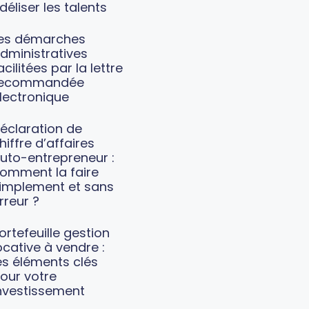
idéliser les talents
es démarches
dministratives
acilitées par la lettre
recommandée
lectronique
éclaration de
hiffre d’affaires
uto-entrepreneur :
omment la faire
implement et sans
rreur ?
ortefeuille gestion
ocative à vendre :
es éléments clés
our votre
nvestissement