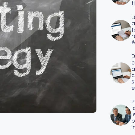
f
L
a
f
é
D
c
a
c
s
e
P
l
l
p
i