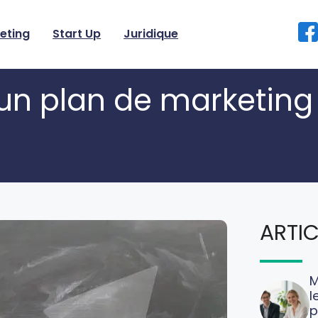
eting
Start Up
Juridique
un plan de marketing
ARTIC
M
l
p