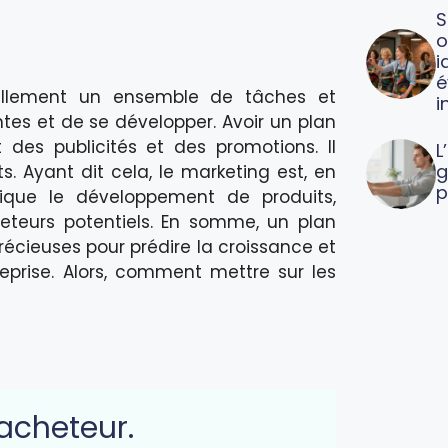
S
o
i
é
tiellement un ensemble de tâches et
i
ntes et de se développer. Avoir un plan
des publicités et des promotions. Il
L
g
s. Ayant dit cela, le marketing est, en
p
lique le développement de produits,
heteurs potentiels. En somme, un plan
précieuses pour prédire la croissance et
reprise. Alors, comment mettre sur les
 acheteur.