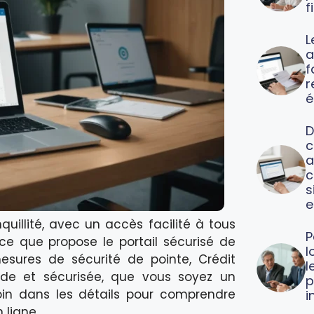
f
L
a
f
é
D
c
a
c
s
e
uillité, avec un accès facilité à tous
P
ce que propose le portail sécurisé de
l
sures de sécurité de pointe, Crédit
l
uide et sécurisée, que vous soyez un
p
 loin dans les détails pour comprendre
i
 ligne.