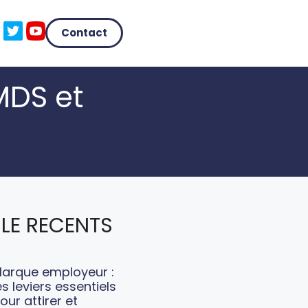
Contact
MDS et
LE RECENTS
arque employeur :
es leviers essentiels
our attirer et