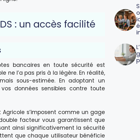
S
o
i
S : un accès facilité
é
i
L
s
g
p
tes bancaires en toute sécurité est
ne l’a pas pris à la légère. En réalité,
jamais sous-estimée. En adoptant un
e vos données sensibles contre toute
t Agricole s’imposent comme un gage
double facteur vous garantissent que
ant ainsi significativement la sécurité
ttent que chaque utilisateur bénéficie