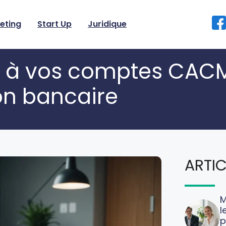
eting
Start Up
Juridique
t à vos comptes CAC
on bancaire
ARTIC
M
l
p