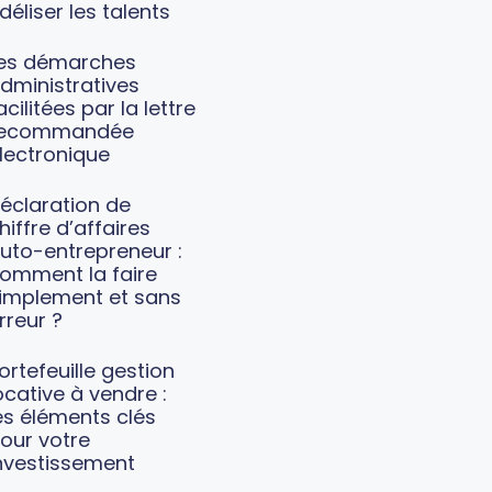
idéliser les talents
es démarches
dministratives
acilitées par la lettre
recommandée
lectronique
éclaration de
hiffre d’affaires
uto-entrepreneur :
omment la faire
implement et sans
rreur ?
ortefeuille gestion
ocative à vendre :
es éléments clés
our votre
nvestissement