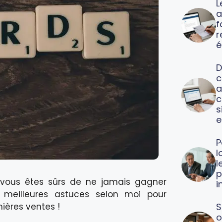
L
a
f
é
D
c
a
c
s
e
P
l
l
p
t vous êtes sûrs de ne jamais gagner
i
 meilleures astuces selon moi pour
mières ventes !
S
o