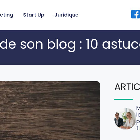
eting
Start Up
Juridique
de son blog : 10 astu
ARTIC
M
l
p
f