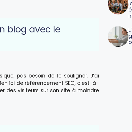
i
é
i
n blog avec le
L
g
p
que, pas besoin de le souligner. J’ai
e bien ici de référencement SEO, c’est-à-
er des visiteurs sur son site à moindre