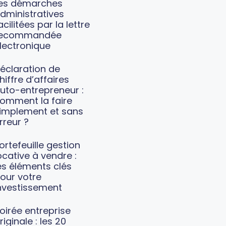
es démarches
dministratives
acilitées par la lettre
recommandée
lectronique
éclaration de
hiffre d’affaires
uto-entrepreneur :
omment la faire
implement et sans
rreur ?
ortefeuille gestion
ocative à vendre :
es éléments clés
our votre
nvestissement
oirée entreprise
riginale : les 20