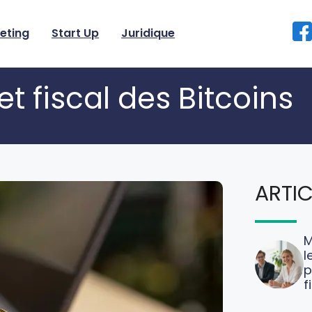
eting
Start Up
Juridique
et fiscal des Bitcoins
ARTIC
M
l
p
f