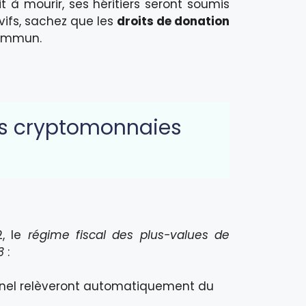
t à mourir, ses héritiers seront soumis
vifs, sachez que les
droits de donation
 commun.
 des cryptomonnaies
2, le
régime fiscal des plus-values de
3
:
onnel relèveront automatiquement du