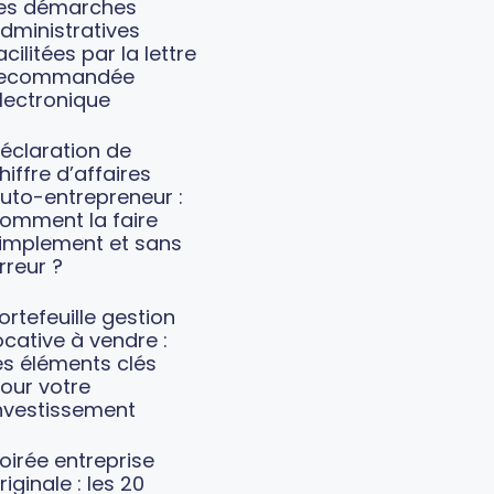
es démarches
dministratives
acilitées par la lettre
recommandée
lectronique
éclaration de
hiffre d’affaires
uto-entrepreneur :
omment la faire
implement et sans
rreur ?
ortefeuille gestion
ocative à vendre :
es éléments clés
our votre
nvestissement
oirée entreprise
riginale : les 20