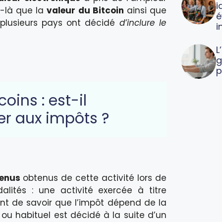
i
ée-là que la
valeur du Bitcoin
ainsi que
é
 plusieurs pays ont décidé
d’inclure le
i
L
g
p
oins : est-il
er aux impôts ?
venus
obtenus de cette activité lors de
lités : une activité exercée à titre
tant de savoir que l’impôt dépend de la
l ou habituel est décidé à la suite d’un