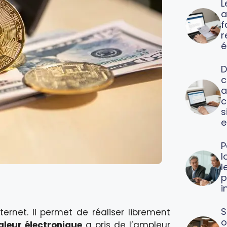
L
a
f
é
D
c
a
c
s
e
P
l
l
p
i
S
rnet. Il permet de réaliser librement
o
aleur électronique
a pris de l’ampleur